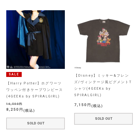
SALE
【Disney】ミッキー&フレン
ズ/ヴィンテージ風ピグメントT
【Harry Potter】ホグワーツ
シャツ(4GEEKs by
ワッペン付きケープワンピース
SPIRALGIRL)
(4GEEKs by SPIRALGIRL)
16,500
7,150
税込
8,250
税込
SOLD OUT
SOLD OUT