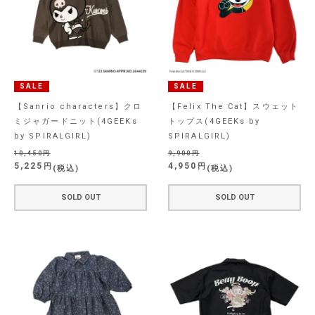
SALE
SALE
【Sanrio characters】クロ
【Felix The Cat】スウェット
ミジャガードニット(4GEEKs
トップス(4GEEKs by
by SPIRALGIRL)
SPIRALGIRL)
10,450
9,900
5,225
4,950
税込
税込
SOLD OUT
SOLD OUT