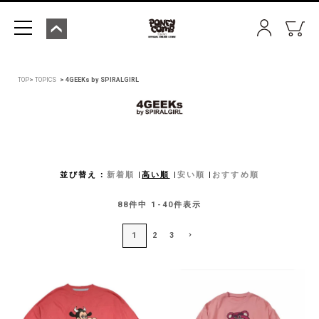
TOP
TOPICS
4GEEKs by SPIRALGIRL
並び替え
新着順
高い順
安い順
おすすめ順
88
件中
1
-
40
件表示
1
2
3