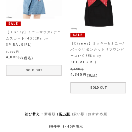
SALE
【Disney】ミニーマウス/デニ
SALE
ムスカート(4GEEKs by
【Disney】ミッキー&ミニー/
SPIRALGIRL)
バックリボンカットリブワンピ
9,790
ース(4GEEKs by
4,895
税込
SPIRALGIRL)
8,690
SOLD OUT
4,345
税込
SOLD OUT
並び替え
新着順
高い順
安い順
おすすめ順
88
件中
1
-
40
件表示