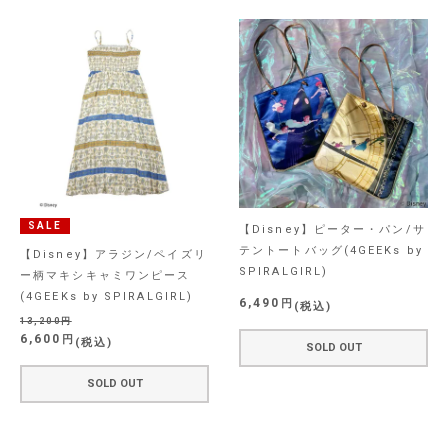
SALE
【Disney】ピーター・パン/サ
テントートバッグ(4GEEKs by
【Disney】アラジン/ペイズリ
SPIRALGIRL)
ー柄マキシキャミワンピース
(4GEEKs by SPIRALGIRL)
6,490
税込
13,200
6,600
税込
SOLD OUT
SOLD OUT