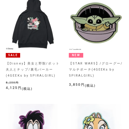
SALE
NEW
【Disney】美女と野獣/ポット
【STAR WARS】/グローグー/
夫人とチップ/裏毛パーカー
マルチポーチ(4GEEKs by
(4GEEKs by SPIRALGIRL)
SPIRALGIRL)
8,250
3,850
税込
4,125
税込