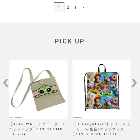
1
2
3
PICK UP
グローグー/
【Disney&Pixar】トイ・スト
【Disney】リロ＆スティ
YCOMB
ーリー5/集合/ナップザック
試作品/ブラインド巾着 第
(PONEYCOMB TOKYO)
(PONEYCOMB TOKYO)