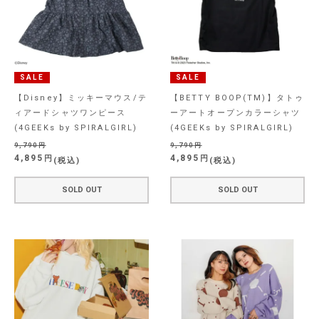
SALE
SALE
【Disney】ミッキーマウス/テ
【BETTY BOOP(TM)】タトゥ
ィアードシャツワンピース
ーアートオープンカラーシャツ
(4GEEKs by SPIRALGIRL)
(4GEEKs by SPIRALGIRL)
9,790
9,790
4,895
4,895
税込
税込
SOLD OUT
SOLD OUT