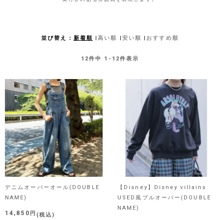
並び替え
新着順
高い順
安い順
おすすめ順
12
件中
1
-
12
件表示
デニムオーバーオール(DOUBLE
【Disney】Disney villains
NAME)
USED風プルオーバー(DOUBLE
NAME)
14,850
税込