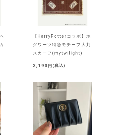
】ヘ
【HarryPotterコラボ】ホ
カ
グワーツ特急モチーフ大判
スカーフ(mytwilight)
3,190
税込