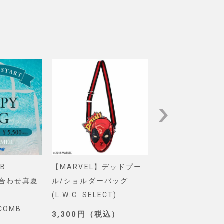
B
【MARVEL】デッドプー
【Pixar】モン
め合わせ真夏
ル/ショルダーバッグ
インク/ロゴ/ニ
(L.W.C. SELECT)
グ(PONEYCOMB
YCOMB
TOKYO)
3,300円（税込）