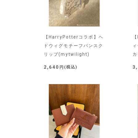
【HarryPotterコラボ】ヘ
【
ドウィグモチーフバンスク
ィ
リップ(mytwilight)
カ
2,640
3
税込