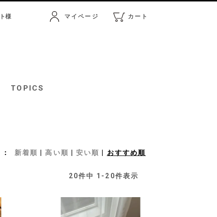
ト
様
マイページ
カート
マイページ
カート
TOPICS
新着順
高い順
安い順
おすすめ順
20
件中
1
-
20
件表示