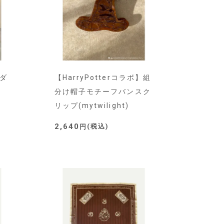
】ダ
【HarryPotterコラボ】組
ト
分け帽子モチーフバンスク
リップ(mytwilight)
2,640
税込