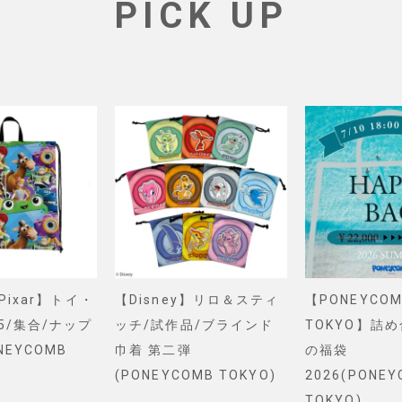
PICK UP
&Pixar】トイ・
【Disney】リロ＆スティ
【PONEYCOM
5/集合/ナップ
ッチ/試作品/ブラインド
TOKYO】詰
NEYCOMB
巾着 第二弾
の福袋
(PONEYCOMB TOKYO)
2026(PONE
TOKYO)