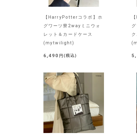
【HarryPotterコラボ】ホ
【
グワーツ寮2wayミニウォ
グ
レット＆カードケース
ク
(mytwilight)
(m
6,490
5
税込