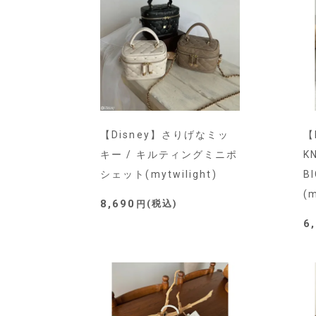
【Disney】さりげなミッ
【
キー / キルティングミニポ
K
シェット(mytwilight)
B
(m
8,690
税込
6