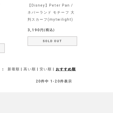
/
【Disney】Peter Pan /
ー
ネバーランド モチーフ 大
判スカーフ(mytwilight)
3,190
税込
SOLD OUT
新着順
高い順
安い順
おすすめ順
20
件中
1
-
20
件表示