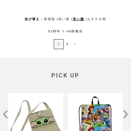
並び替え
新着順
高い順
安い順
おすすめ順
53
件中
1
-
40
件表示
1
2
PICK UP