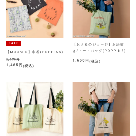
SALE
【おさるのジョージ】お絵描
き/トートバッグ(POPPINS)
【MOOMIN】巾着(POPPINS)
2,970
1,650
税込
1,485
税込