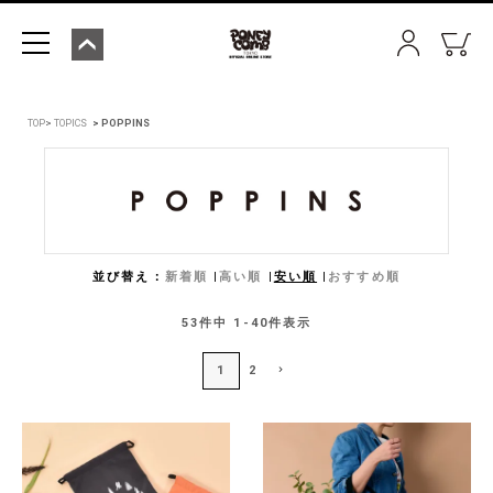
TOP
TOPICS
POPPINS
並び替え
新着順
高い順
安い順
おすすめ順
53
件中
1
-
40
件表示
1
2