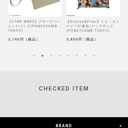
/
【Disney&Pixar】トイ・スト
【Disney】リロ＆スティッチ/
【
ーリー5/集合/ナップザック
試作品/ブラインド巾着 第二弾
(PONEYCOMB TOKYO)
(PONEYCOMB TOKYO)
2
3,850円（税込）
1,320円（税込）
5
CHECKED ITEM
BRAND