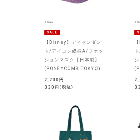
SALE
S
【Disney】ディセンダン
【
ト/アイコン総柄A/ファッ
ト
ションマスク【日本製】
シ
(PONEYCOMB TOKYO)
(
2,200
2
330
3
税込