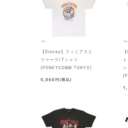
【Disney】フィニアスと
【
ファーブ/Tシャツ
ト
(PONEYCOMB TOKYO)
ン
(
5,060
税込
1