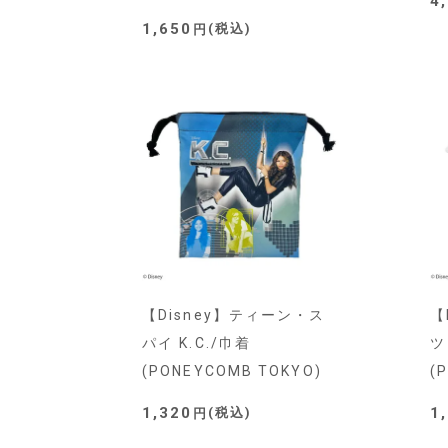
4
1,650
税込
【Disney】ティーン・ス
【
パイ K.C./巾着
ツ
(PONEYCOMB TOKYO)
(
1,320
1
税込