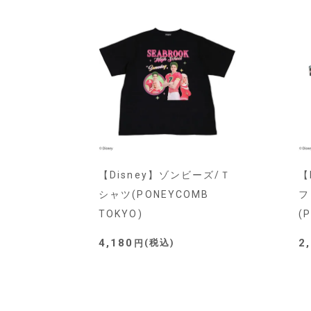
【Disney】ゾンビーズ/Ｔ
【
シャツ(PONEYCOMB
フ
TOKYO)
(
4,180
2
税込