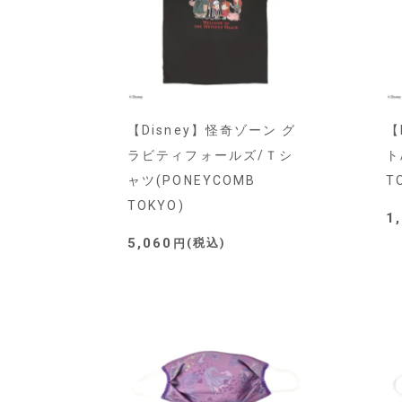
【Disney】怪奇ゾーン グ
【
ラビティフォールズ/Ｔシ
ト
ャツ(PONEYCOMB
T
TOKYO)
1
5,060
税込