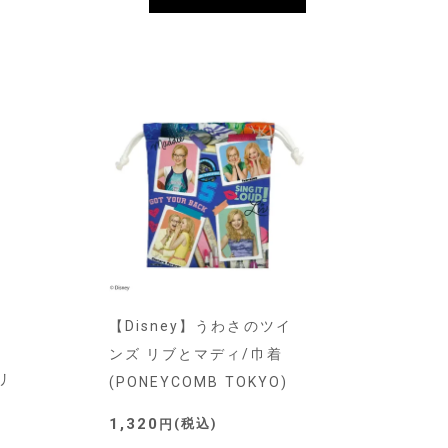
【Disney】うわさのツイ
イ
ンズ リブとマディ/巾着
リ
(PONEYCOMB TOKYO)
1,320
税込
)