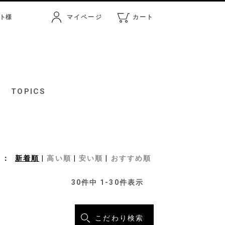
ト
様
マイページ
カート
マイページ
カート
TOPICS
新着順
高い順
安い順
おすすめ順
30
件中
1
-
30
件表示
こだわり検索