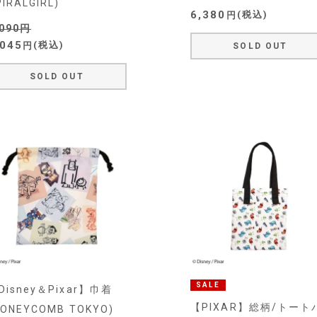
PIRALGIRL)
6,380
税込
,090
,045
税込
SOLD OUT
SOLD OUT
SALE
Disney＆Pixar】巾着
【PIXAR】総柄/トート
PONEYCOMB TOKYO)