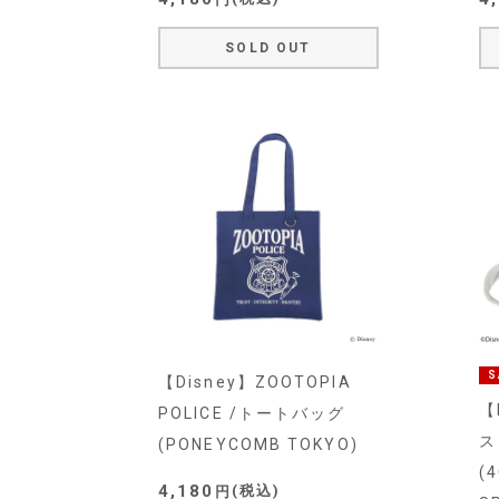
SOLD OUT
S
【Disney】ZOOTOPIA
【
POLICE /トートバッグ
ス
(PONEYCOMB TOKYO)
(4
4,180
税込