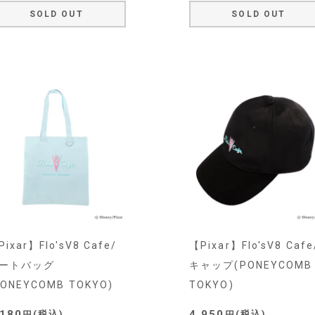
SOLD OUT
SOLD OUT
ixar】Flo'sV8 Cafe/
【Pixar】Flo'sV8 Cafe
ートバッグ
キャップ(PONEYCOMB
PONEYCOMB TOKYO)
TOKYO)
,180
4,950
税込
税込