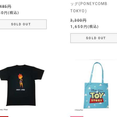
ッグ(PONEYCOMB
,485
TOKYO)
50
税込
3,300
SOLD OUT
1,650
税込
SOLD OUT