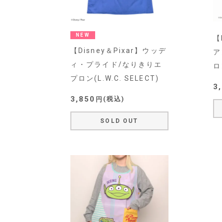
NEW
【
【Disney＆Pixar】ウッデ
ア
ィ・プライド/なりきりエ
ロ
プロン(L.W.C. SELECT)
3
3,850
税込
SOLD OUT