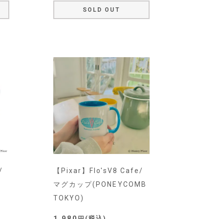
SOLD OUT
/
【Pixar】Flo'sV8 Cafe/
マグカップ(PONEYCOMB
TOKYO)
1,980
税込