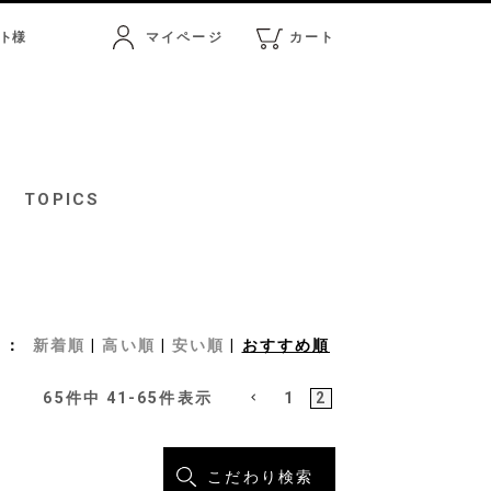
ト
様
マイページ
カート
マイページ
カート
TOPICS
新着順
高い順
安い順
おすすめ順
65
件中
41
-
65
件表示
1
2
こだわり検索