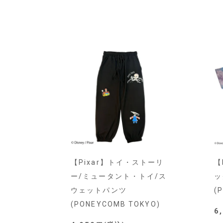
【Pixar】トイ・ストーリ
【
ー/ミュータント・トイ/ス
ッ
ウェットパンツ
(
(PONEYCOMB TOKYO)
6