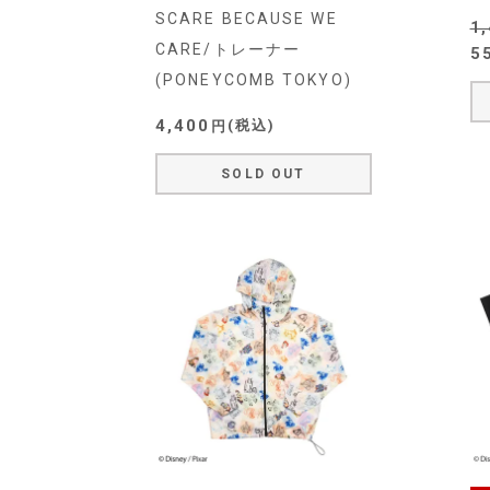
SCARE BECAUSE WE
1
CARE/トレーナー
5
(PONEYCOMB TOKYO)
4,400
税込
SOLD OUT