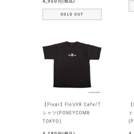
4,950
税込
SOLD OUT
【Pixar】Flo'sV8 Cafe/T
【P
シャツ(PONEYCOMB
ト
TOKYO)
(
4,180
4
税込