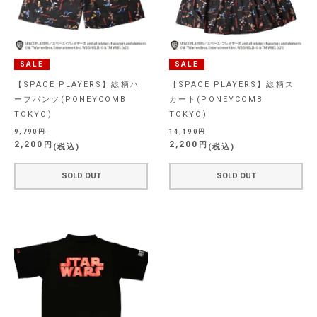
SALE
SALE
【SPACE PLAYERS】総柄ハ
【SPACE PLAYERS】総柄ス
ーフパンツ(PONEYCOMB
カート(PONEYCOMB
TOKYO)
TOKYO)
9,790
14,190
2,200
2,200
税込
税込
SOLD OUT
SOLD OUT