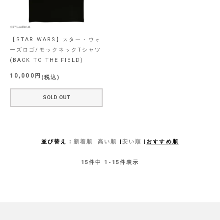
【STAR WARS】スター・ウォ
ーズロゴ/モックネックTシャツ
(BACK TO THE FIELD)
10,000
税込
SOLD OUT
並び替え
新着順
高い順
安い順
おすすめ順
15
件中
1
-
15
件表示