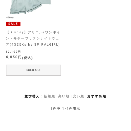
SALE
【Disney】アリエル/ワンポイ
ントモチーフサテンナイトウェ
ア(4GEEKs by SPIRALGIRL)
12,100
6,050
税込
SOLD OUT
並び替え
新着順
高い順
安い順
おすすめ順
1
件中
1
-
1
件表示