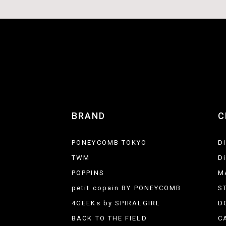
BRAND
C
PONEYCOMB TOKYO
D
TWM
D
POPPINS
M
petit copain BY PONEYCOMB
S
4GEEKs by SPIRALGIRL
D
BACK TO THE FIELD
C