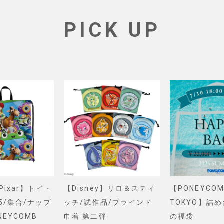
PICK UP
&Pixar】トイ・
【Disney】リロ＆スティ
【PONEYCOM
5/集合/ナップ
ッチ/試作品/ブラインド
TOKYO】詰
NEYCOMB
巾着 第二弾
の福袋