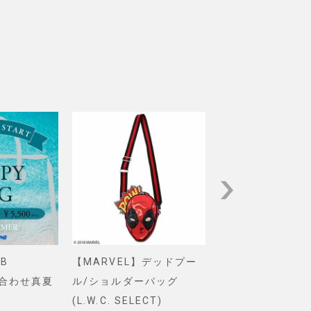
B
【MARVEL】デッドプー
【Pixar】モン
め合わせ真夏
ル/ショルダーバッグ
インク/ロゴ/ニ
(L.W.C. SELECT)
グ(PONEYCOMB