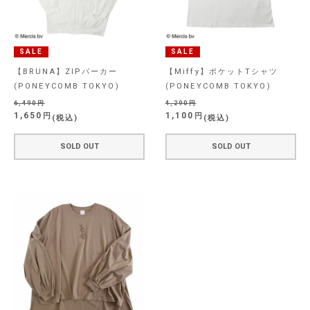
SALE
SALE
【BRUNA】ZIPパーカー
【Miffy】ポケットTシャツ
(PONEYCOMB TOKYO)
(PONEYCOMB TOKYO)
6,490
4,290
1,650
1,100
税込
税込
SOLD OUT
SOLD OUT