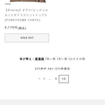
【Disney】オラフ/ビッグシル
エットサイドスリットトップス
(PONEYCOMB TOKYO)
5,170
税込
SOLD OUT
並び替え
新着順
高い順
安い順
おすすめ順
371
件中
361
-
371
件表示
1
…
9
10