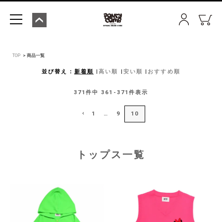
TOP
商品一覧
並び替え
新着順
高い順
安い順
おすすめ順
371
件中
361
-
371
件表示
1
…
9
10
トップス一覧