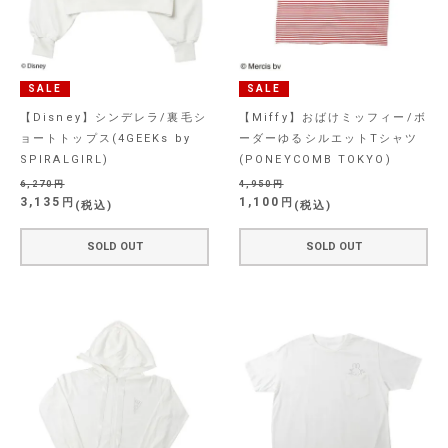
SALE
SALE
【Disney】シンデレラ/裏毛シ
【Miffy】おばけミッフィー/ボ
ョートトップス(4GEEKs by
ーダーゆるシルエットTシャツ
SPIRALGIRL)
(PONEYCOMB TOKYO)
6,270
4,950
3,135
1,100
税込
税込
SOLD OUT
SOLD OUT