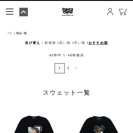
TOP
商品一覧
並び替え
新着順
高い順
安い順
おすすめ順
43
件中
1
-
40
件表示
1
2
スウェット一覧