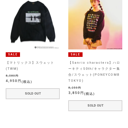
SALE
SALE
【マトリックス】スウェット
【Sanrio characters】ハロ
(TWM)
ーキティ50th/キャラクター集
合/スウェット(PONEYCOMB
8,580
4,950
TOKYO)
税込
8,250
3,850
SOLD OUT
税込
SOLD OUT