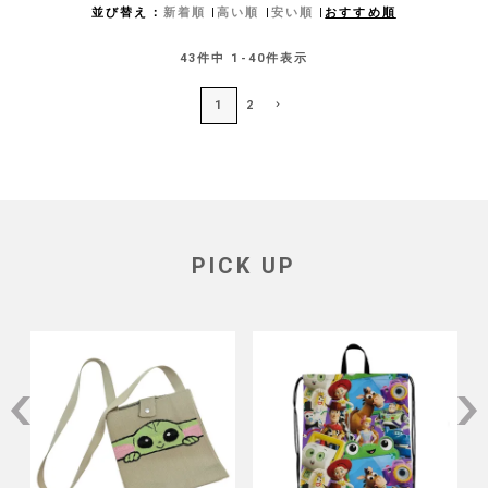
並び替え
新着順
高い順
安い順
おすすめ順
43
件中
1
-
40
件表示
1
2
PICK UP