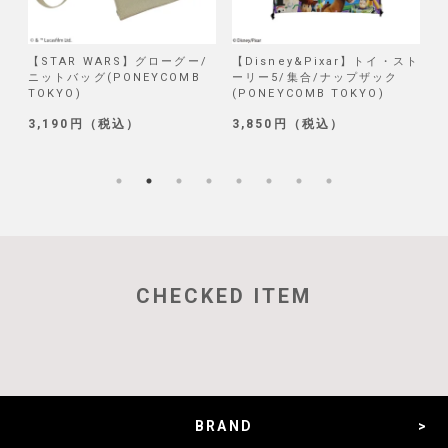
/
【Disney&Pixar】トイ・スト
【Disney】リロ＆スティッチ/
【
ーリー5/集合/ナップザック
試作品/ブラインド巾着 第二弾
(PONEYCOMB TOKYO)
(PONEYCOMB TOKYO)
2
3,850円（税込）
1,320円（税込）
5
CHECKED ITEM
BRAND