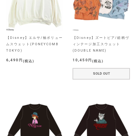
【Disney】エルサ/袖ボリュー
【Disney】ズートピア/総柄ヴ
ムスウェット(PONEYCOMB
ィンテージ加工スウェット
TOKYO)
(DOUBLE NAME)
6,490
10,450
税込
税込
SOLD OUT