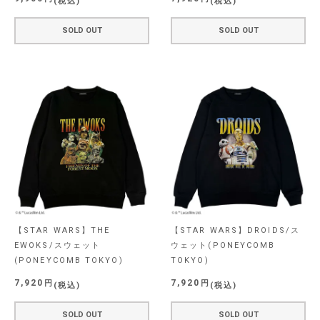
税込
税込
SOLD OUT
SOLD OUT
【STAR WARS】THE
【STAR WARS】DROIDS/ス
EWOKS/スウェット
ウェット(PONEYCOMB
(PONEYCOMB TOKYO)
TOKYO)
7,920
7,920
税込
税込
SOLD OUT
SOLD OUT