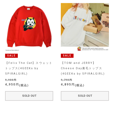
SALE
SALE
【Felix The Cat】スウェット
【TOM and JERRY】
トップス(4GEEKs by
Cheese Day裏毛トップス
SPIRALGIRL)
(4GEEKs by SPIRALGIRL)
9,900
9,790
4,950
4,895
税込
税込
SOLD OUT
SOLD OUT