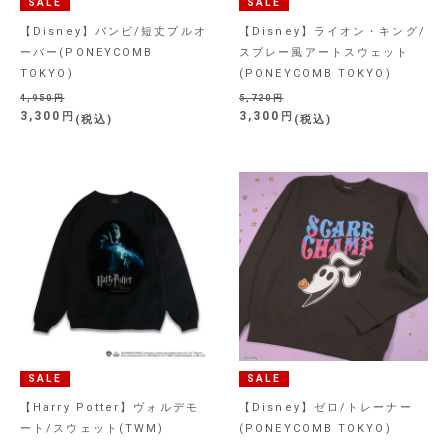
SALE
SALE
【Disney】バンビ/短丈プルオ
【Disney】ライオン・キング/
ーバー(PONEYCOMB
スプレー風アートスウェット
TOKYO)
(PONEYCOMB TOKYO)
4,950
5,720
3,300
3,300
税込
税込
SALE
SALE
【Harry Potter】ヴォルデモ
【Disney】ゼロ/トレーナー
ート/スウェット(TWM)
(PONEYCOMB TOKYO)