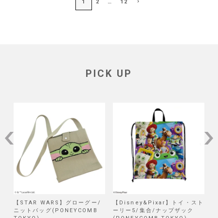
1
2
…
12
PICK UP
ー/
【Disney&Pixar】トイ・スト
【Disney】リロ＆スティッチ/
MB
ーリー5/集合/ナップザック
試作品/ブラインド巾着 第二弾