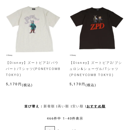
【Disney】ズートピア2/パウ
【Disney】ズートピア2/ブシ
バート/Tシャツ(PONEYCOMB
ュロン&シェーヴル/Tシャツ
TOKYO)
(PONEYCOMB TOKYO)
5,170
5,170
税込
税込
並び替え
新着順
高い順
安い順
おすすめ順
466
件中
1
-
40
件表示