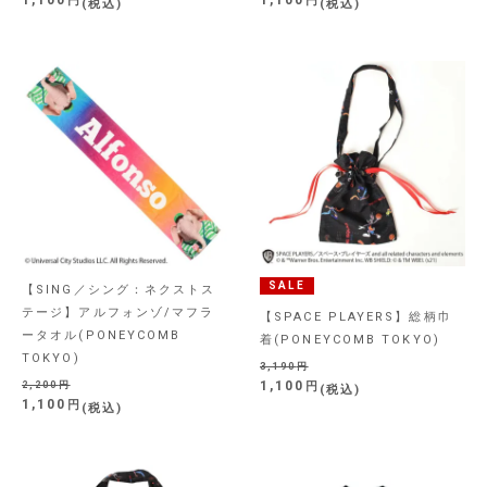
1,100
1,100
税込
税込
SALE
【SING／シング：ネクストス
テージ】アルフォンゾ/マフラ
【SPACE PLAYERS】総柄巾
ータオル(PONEYCOMB
着(PONEYCOMB TOKYO)
TOKYO)
3,190
1,100
2,200
税込
1,100
税込