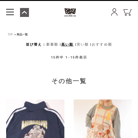
TOP
商品一覧
並び替え
新着順
高い順
安い順
おすすめ順
15
件中
1
-
15
件表示
その他一覧