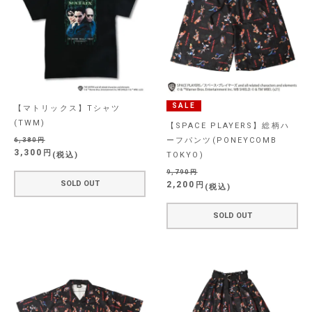
SALE
【マトリックス】Tシャツ
(TWM)
【SPACE PLAYERS】総柄ハ
ーフパンツ(PONEYCOMB
6,380
3,300
税込
TOKYO)
9,790
SOLD OUT
2,200
税込
SOLD OUT