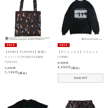
SALE
SALE
【SPACE PLAYERS】総柄ト
【マトリックス】スウェット
ートバッグ(PONEYCOMB
(TWM)
TOKYO)
8,580
4,950
税込
4,290
1,100
税込
SOLD OUT