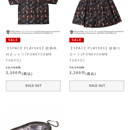
SALE
SALE
【SPACE PLAYERS】総柄衿
【SPACE PLAYERS】総柄ス
付きシャツ(PONEYCOMB
カート(PONEYCOMB
TOKYO)
TOKYO)
12,100
14,190
2,200
2,200
税込
税込
SOLD OUT
SOLD OUT