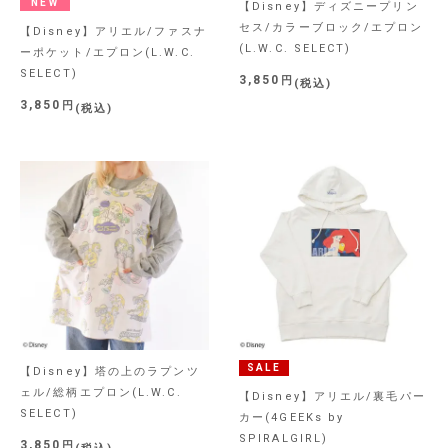
NEW
【Disney】ディズニープリン
セス/カラーブロック/エプロン
【Disney】アリエル/ファスナ
(L.W.C. SELECT)
ーポケット/エプロン(L.W.C.
SELECT)
3,850
税込
3,850
税込
SALE
【Disney】塔の上のラプンツ
ェル/総柄エプロン(L.W.C.
【Disney】アリエル/裏毛パー
SELECT)
カー(4GEEKs by
SPIRALGIRL)
3,850