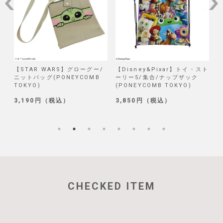
/
【Disney&Pixar】トイ・スト
【Disney】リロ＆スティッチ/
【
ーリー5/集合/ナップザック
試作品/ブラインド巾着 第二弾
(PONEYCOMB TOKYO)
(PONEYCOMB TOKYO)
2
3,850円（税込）
1,320円（税込）
5
CHECKED ITEM