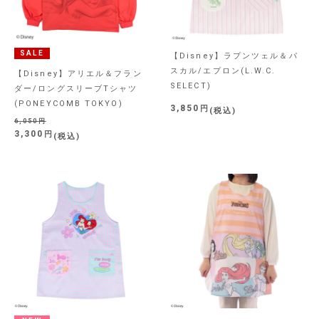
SALE
【Disney】ラプンツェル＆パ
スカル/エプロン(L.W.C.
【Disney】アリエル＆フラン
SELECT)
ダー/ロングスリーブTシャツ
(PONEYCOMB TOKYO)
3,850
税込
6,050
3,300
税込