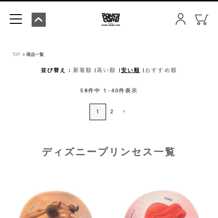
TOP
商品一覧
並び替え
新着順
高い順
安い順
おすすめ順
58
件中
1
-
40
件表示
1
2
ディズニープリンセス一覧