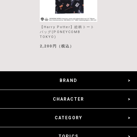
【Harry Potter】総柄トート
バッグ(PONEYCOMB
TOKYO)
2,200円（税込）
BRAND
CHARACTER
CATEGORY
TOPICS