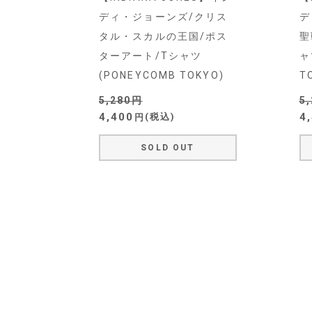
ディ・ジョーンズ/クリス
デ
タル・スカルの王国/ポス
聖
ターアート/Tシャツ
ャ
(PONEYCOMB TOKYO)
T
5,280
5
4,400
4
税込
SOLD OUT