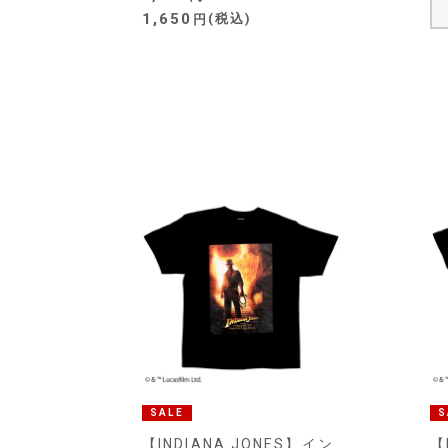
1,650
税込
SALE
S
【INDIANA JONES】イン
【