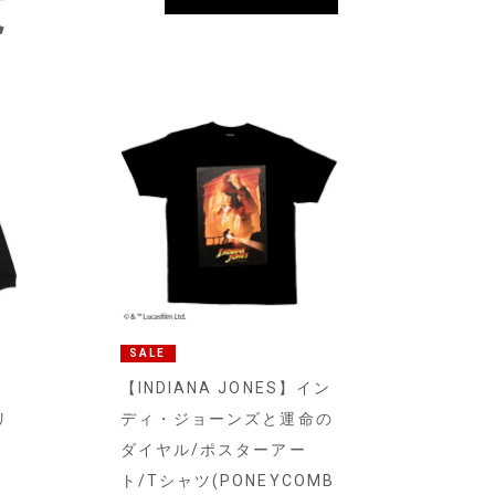
覧
SALE
【INDIANA JONES】イン
リ
ディ・ジョーンズと運命の
ダイヤル/ポスターアー
)
ト/Tシャツ(PONEYCOMB