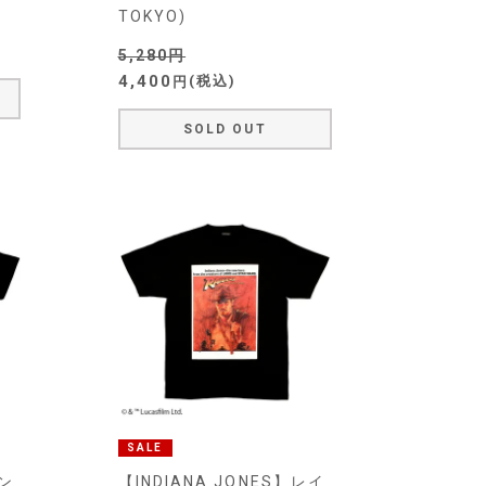
TOKYO)
5,280
4,400
税込
SOLD OUT
SALE
イン
【INDIANA JONES】レイ