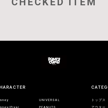
CHECKED ITEM
HARACTER
CATEG
isney
UNIVERSAL
トップス
isney/Pixar
PEANUTS
アウター