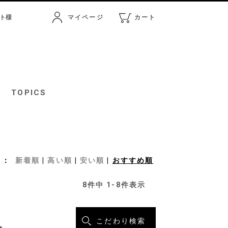
ト
様
マイページ
カート
マイページ
カート
TOPICS
新着順
高い順
安い順
おすすめ順
8
件中
1
-
8
件表示
こだわり検索