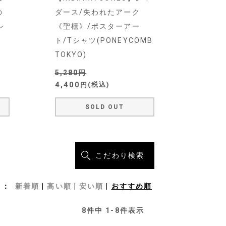
の
ダース/失われたアーク
シ
《聖櫃》/ポスターアー
ト/Tシャツ(PONEYCOMB
TOKYO)
5,280
4,400
税込
SOLD OUT
こだわり検索
新着順
高い順
安い順
おすすめ順
8
件中
1
-
8
件表示