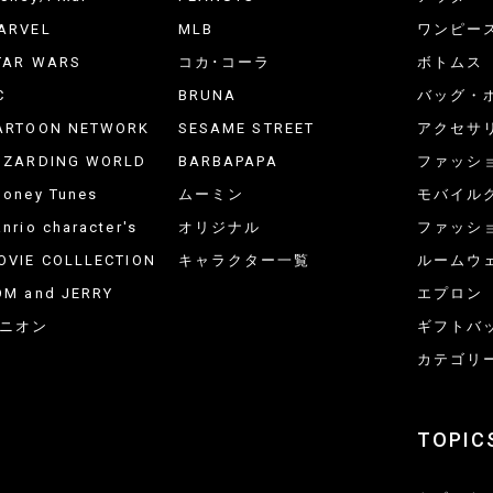
ARVEL
MLB
ワンピー
TAR WARS
コカ･コーラ
ボトムス
C
BRUNA
バッグ・
ARTOON NETWORK
SESAME STREET
アクセサ
IZARDING WORLD
BARBAPAPA
ファッシ
ooney Tunes
ムーミン
モバイル
nrio character's
オリジナル
ファッシ
OVIE COLLLECTION
キャラクター一覧
ルームウ
OM and JERRY
エプロン
ニオン
ギフトバ
カテゴリ
TOPIC