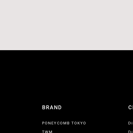
BRAND
C
PONEYCOMB TOKYO
D
TWM
D