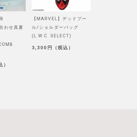
B
【MARVEL】デッドプー
【Pixar】モン
め合わせ真夏
ル/ショルダーバッグ
インク/ロゴ/ニ
(L.W.C. SELECT)
グ(PONEYCOMB
YCOMB
TOKYO)
3,300円（税込）
3,190円（税込
税込）