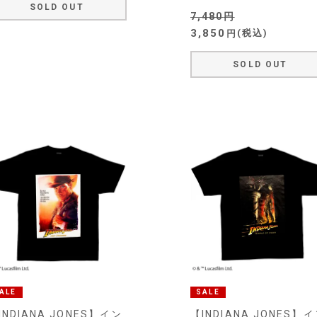
SOLD OUT
7,480
3,850
税込
SOLD OUT
ALE
SALE
INDIANA JONES】イン
【INDIANA JONES】