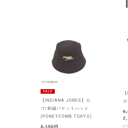
SALE
【
【INDIANA JONES】ロ
ガ
ゴ/刺繍バケットハット
6
(PONEYCOMB TOKYO)
2
3,190