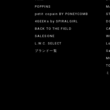
POPPINS
M
petit copain BY PONEYCOMB
S
4GEEKs by SPIRALGIRL
D
BACK TO THE FIELD
C
SALESONE
W
L.W.C. SELECT
L
ブランド一覧
Sa
M
T
ミ