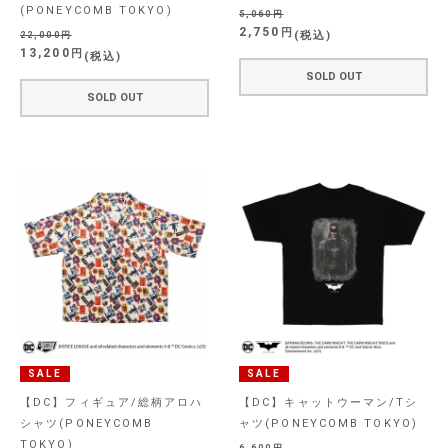
(PONEYCOMB TOKYO)
5,060
2,750
税込
22,000
13,200
税込
SOLD OUT
SOLD OUT
SALE
SALE
【DC】フィギュア/総柄アロハ
【DC】キャットウーマン/Tシ
シャツ(PONEYCOMB
ャツ(PONEYCOMB TOKYO)
TOKYO)