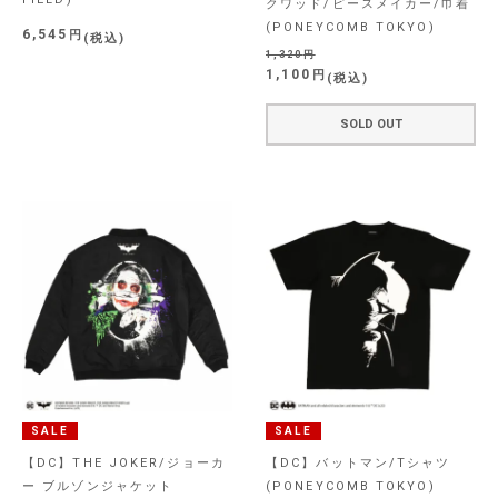
クワッド/ピースメイカー/巾着
(PONEYCOMB TOKYO)
6,545
税込
1,320
1,100
税込
SOLD OUT
SALE
SALE
【DC】THE JOKER/ジョーカ
【DC】バットマン/Tシャツ
ー ブルゾンジャケット
(PONEYCOMB TOKYO)