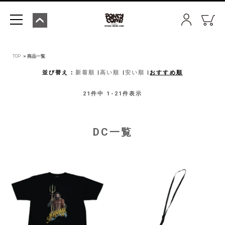
TOP
商品一覧
並び替え
新着順
高い順
安い順
おすすめ順
21
件中
1
-
21
件表示
DC一覧