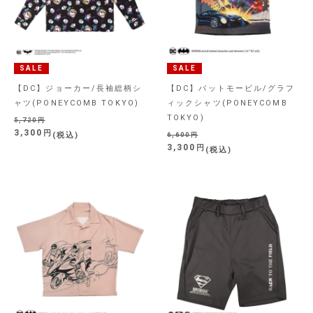
SALE
SALE
【DC】ジョーカー/長袖総柄シ
【DC】バットモービル/グラフ
ャツ(PONEYCOMB TOKYO)
ィックシャツ(PONEYCOMB
TOKYO)
5,720
3,300
税込
6,600
3,300
税込