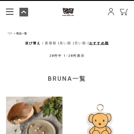
TOP
商品一覧
並び替え
新着順
高い順
安い順
おすすめ順
28
件中
1
-
28
件表示
BRUNA一覧