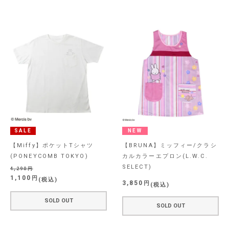
SALE
NEW
【Miffy】ポケットTシャツ
【BRUNA】ミッフィー/クラシ
(PONEYCOMB TOKYO)
カルカラーエプロン(L.W.C.
SELECT)
4,290
1,100
税込
3,850
税込
SOLD OUT
SOLD OUT