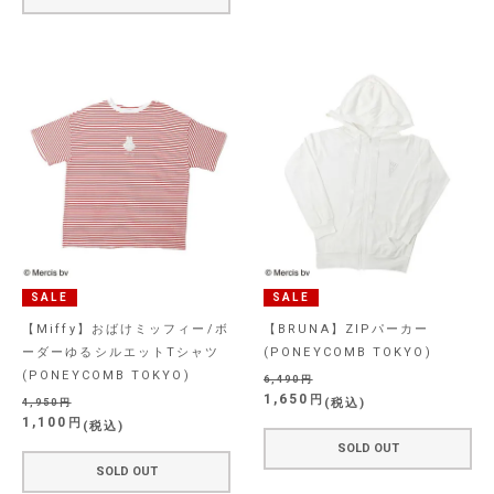
SALE
SALE
【Miffy】おばけミッフィー/ボ
【BRUNA】ZIPパーカー
ーダーゆるシルエットTシャツ
(PONEYCOMB TOKYO)
(PONEYCOMB TOKYO)
6,490
1,650
税込
4,950
1,100
税込
SOLD OUT
SOLD OUT