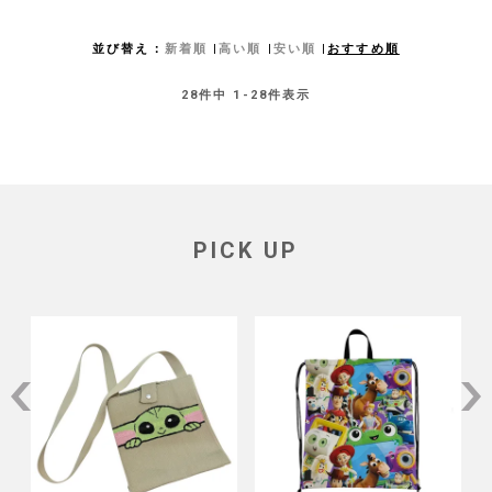
並び替え
新着順
高い順
安い順
おすすめ順
28
件中
1
-
28
件表示
PICK UP