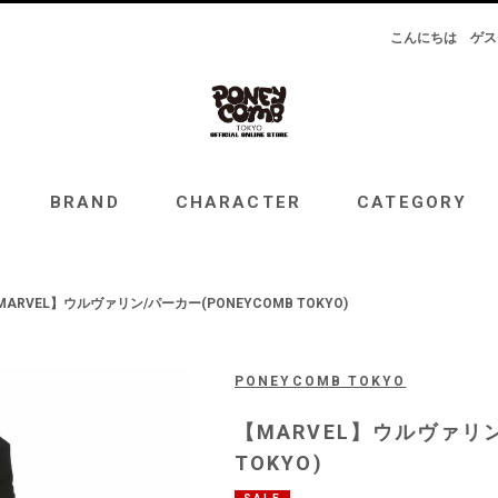
こんにちは
ゲス
RAND
CHARACTER
CATEGORY
TOPICS
BRAND
CHARACTER
CATEGORY
MARVEL】ウルヴァリン/パーカー(PONEYCOMB TOKYO)
PONEYCOMB TOKYO
【MARVEL】ウルヴァリン
TOKYO)