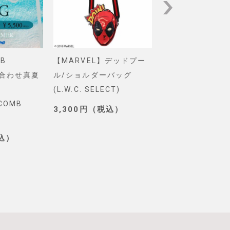
B
【MARVEL】デッドプー
【Pixar】モン
め合わせ真夏
ル/ショルダーバッグ
インク/ロゴ/ニ
(L.W.C. SELECT)
グ(PONEYCOMB
YCOMB
TOKYO)
3,300円（税込）
3,190円（税込
税込）