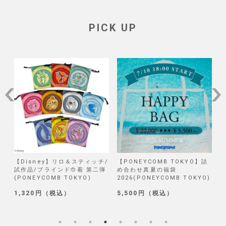
PICK UP
スト
【Disney】リロ＆スティッチ/
【PONEYCOMB TOKYO】詰
【
試作品/ブラインド巾着 第二弾
め合わせ真夏の福袋
ョ
(PONEYCOMB TOKYO)
2026(PONEYCOMB TOKYO)
S
1,320円（税込）
5,500円（税込）
3