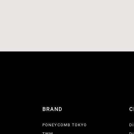
BRAND
C
PONEYCOMB TOKYO
D
TWM
D