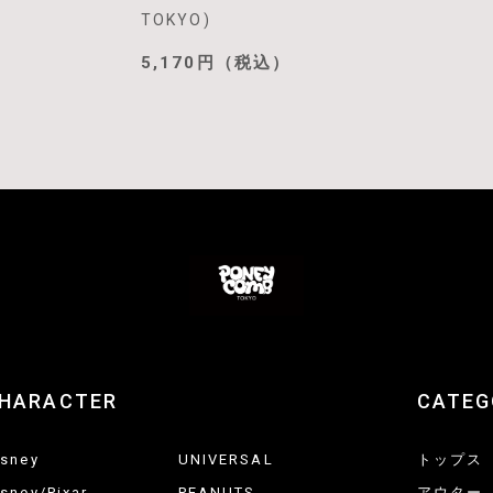
TOKYO)
5,170円（税込）
HARACTER
CATEG
isney
UNIVERSAL
トップス
isney/Pixar
PEANUTS
アウター