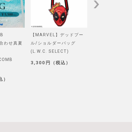
B
【MARVEL】デッドプー
【Pixar】モン
め合わせ真夏
ル/ショルダーバッグ
インク/ロゴ/ニ
(L.W.C. SELECT)
グ(PONEYCOMB
YCOMB
TOKYO)
3,300円（税込）
3,190円（税込
税込）