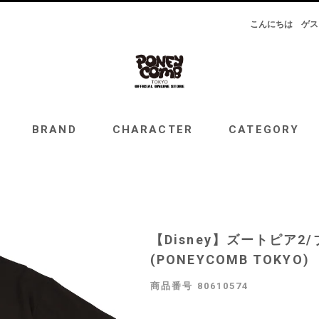
こんにちは
ゲス
RAND
CHARACTER
CATEGORY
TOPICS
BRAND
CHARACTER
CATEGORY
【Disney】ズートピア
(PONEYCOMB TOKYO)
商品番号
80610574