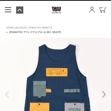
HOME
LWC SELECT
PEANUTS
PEANUTS
【PEANUTS】アウトドア/エプロン(L.W.C. SELECT)