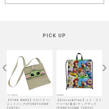
PICK UP
/
【STAR WARS】グローグー/
【Disney&Pixar】トイ・スト
【
ニットバッグ(PONEYCOMB
ーリー5/集合/ナップザック
TOKYO)
(PONEYCOMB TOKYO)
(