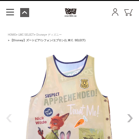
HOME
LWC SELECT
Disney
ディズニー
【Disney】ズートピア/シフォン/エプロン(L.W.C. SELECT)