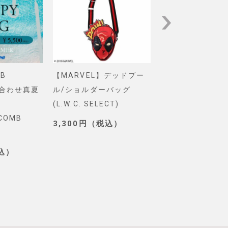
B
【MARVEL】デッドプー
【Pixar】モン
め合わせ真夏
ル/ショルダーバッグ
インク/ロゴ/ニ
(L.W.C. SELECT)
グ(PONEYCOMB
YCOMB
TOKYO)
3,300円（税込）
3,190円（税込
税込）