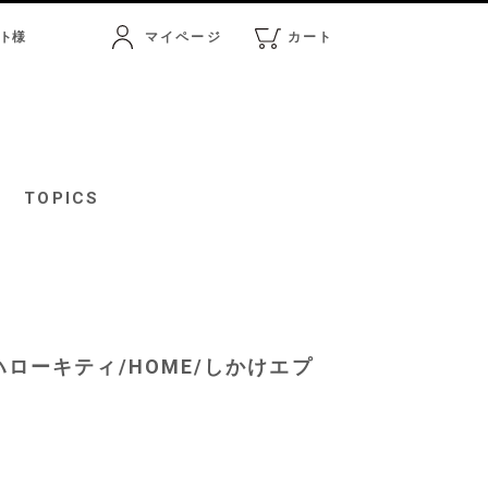
ト
様
マイページ
カート
マイページ
カート
TOPICS
rs】ハローキティ/HOME/しかけエプ