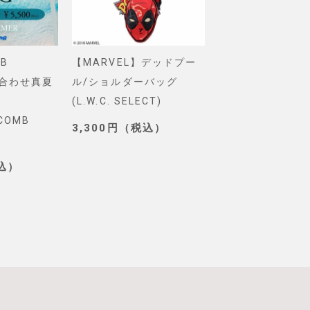
B
【MARVEL】デッドプー
【Pixar】モン
め合わせ真夏
ル/ショルダーバッグ
インク/ロゴ/ニ
(L.W.C. SELECT)
グ(PONEYCOMB
YCOMB
TOKYO)
3,300円（税込）
3,190円（税込
税込）