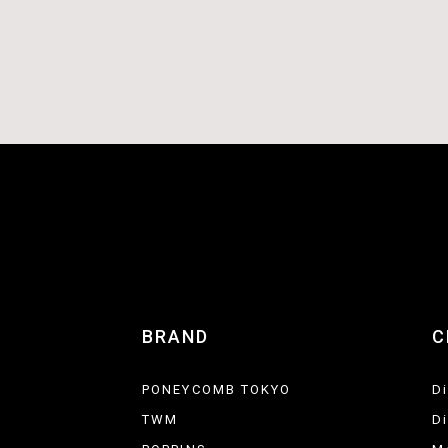
BRAND
C
PONEYCOMB TOKYO
D
TWM
D