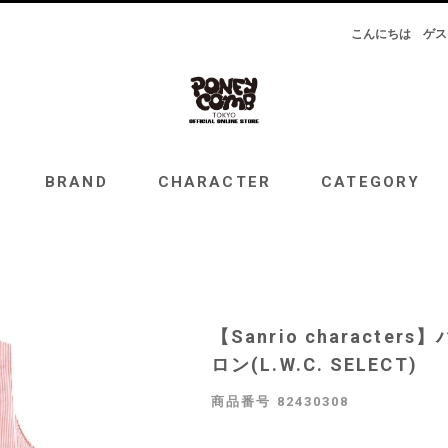
こんにちは
ゲス
RAND
CHARACTER
CATEGORY
TOPICS
BRAND
CHARACTER
CATEGORY
【Sanrio characte
ロン(L.W.C. SELECT)
商品番号
82430308