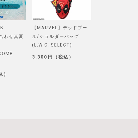
B
【MARVEL】デッドプー
【Pixar】モン
め合わせ真夏
ル/ショルダーバッグ
インク/ロゴ/ニ
(L.W.C. SELECT)
グ(PONEYCOMB
YCOMB
TOKYO)
3,300円（税込）
3,190円（税込
税込）