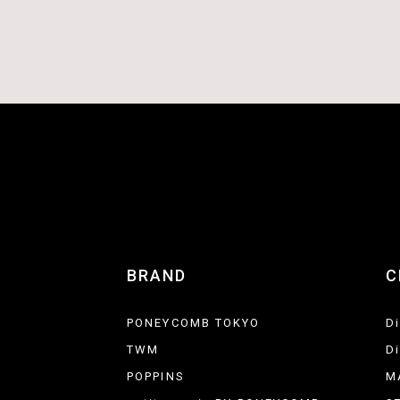
BRAND
C
PONEYCOMB TOKYO
D
TWM
D
POPPINS
M