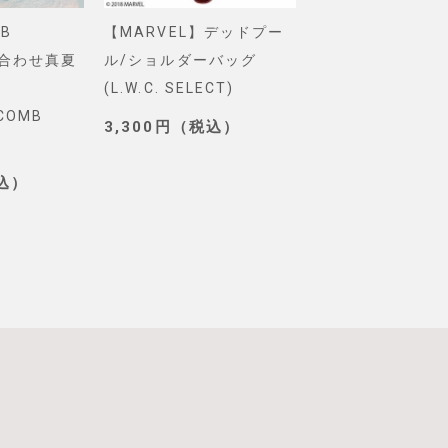
B
【MARVEL】デッドプー
【Pixar】モン
め合わせ真夏
ル/ショルダーバッグ
インク/ロゴ/ニ
(L.W.C. SELECT)
グ(PONEYCOMB
YCOMB
TOKYO)
3,300円（税込）
3,190円（税込
税込）