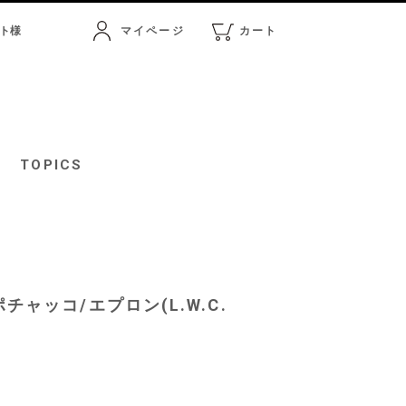
ト
様
マイページ
カート
マイページ
カート
TOPICS
s】ポチャッコ/エプロン(L.W.C.