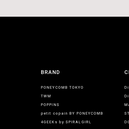
BRAND
C
PONEYCOMB TOKYO
D
TWM
D
POPPINS
M
petit copain BY PONEYCOMB
S
4GEEKs by SPIRALGIRL
D