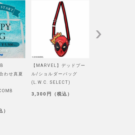
B
【MARVEL】デッドプー
【Pixar】モン
め合わせ真夏
ル/ショルダーバッグ
インク/ロゴ/ニ
(L.W.C. SELECT)
グ(PONEYCOMB
YCOMB
TOKYO)
3,300円（税込）
3,190円（税込
税込）