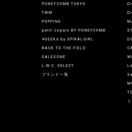
PONEYCOMB TOKYO
D
TWM
D
POPPINS
M
petit copain BY PONEYCOMB
S
4GEEKs by SPIRALGIRL
D
BACK TO THE FIELD
C
SALESONE
W
L.W.C. SELECT
L
ブランド一覧
Sa
M
T
ミ