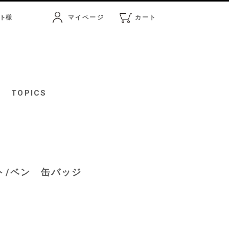
ト
様
マイページ
カート
マイページ
カート
TOPICS
ント/ベン 缶バッジ