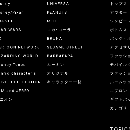
isney
UNIVERSAL
トップス
isney/Pixar
PEANUTS
アウター
ARVEL
MLB
ワンピー
TAR WARS
コカ･コーラ
ボトムス
C
BRUNA
バッグ・
ARTOON NETWORK
SESAME STREET
アクセサ
IZARDING WORLD
BARBAPAPA
ファッシ
ooney Tunes
ムーミン
モバイル
nrio character's
オリジナル
ファッシ
OVIE COLLLECTION
キャラクター一覧
ルームウ
OM and JERRY
エプロン
ニオン
ギフトバ
カテゴリ
TOPIC