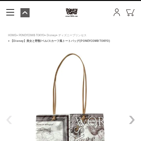
HOME
PONEYCOMB TOKYO
Disney
ディズニープリンセス
【Disney】美女と野獣/ベル/スカーフ風トートバッグ(PONEYCOMB TOKYO)