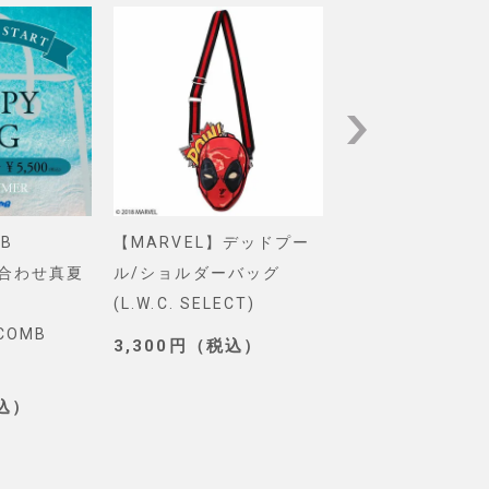
B
【MARVEL】デッドプー
【Pixar】モン
め合わせ真夏
ル/ショルダーバッグ
インク/ロゴ/ニ
(L.W.C. SELECT)
グ(PONEYCOMB
YCOMB
TOKYO)
3,300円（税込）
3,190円（税込
税込）