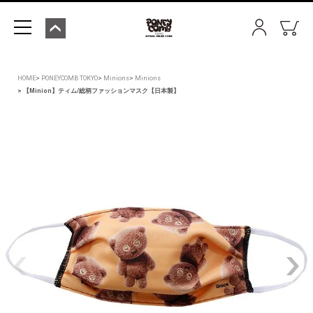
HOME
PONEYCOMB TOKYO
Minions
Minions
【Minion】ティム/総柄ファッションマスク【日本製】