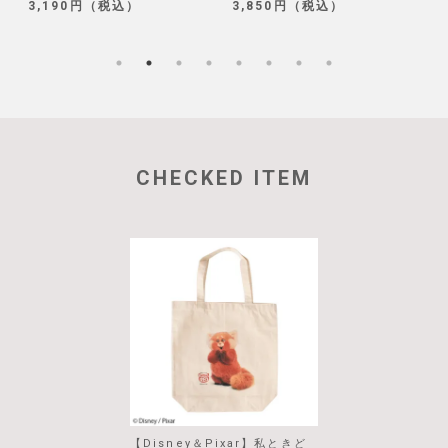
3,190円（税込）
3,850円（税込）
1
CHECKED ITEM
【Disney＆Pixar】私ときど