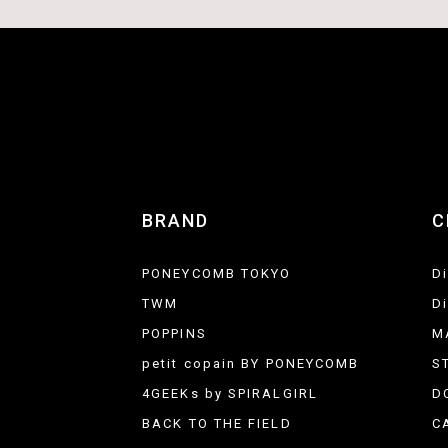
BRAND
C
PONEYCOMB TOKYO
D
TWM
D
POPPINS
M
petit copain BY PONEYCOMB
S
4GEEKs by SPIRALGIRL
D
BACK TO THE FIELD
C