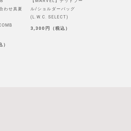
B
【MARVEL】デッドプー
【Pixar】モン
め合わせ真夏
ル/ショルダーバッグ
インク/ロゴ/ニ
(L.W.C. SELECT)
グ(PONEYCOMB
YCOMB
TOKYO)
3,300円（税込）
3,190円（税込
税込）