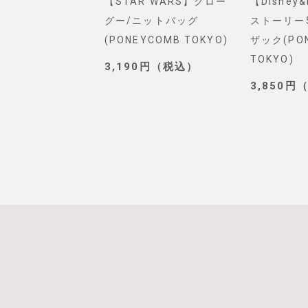
VEL】スパイダー
【STAR WARS】グロー
【Disney
ショルダーバッグ
グー/ニットバッグ
ストーリー
. SELECT)
(PONEYCOMB TOKYO)
ザック(PO
TOKYO)
0円（税込）
3,190円（税込）
3,850円