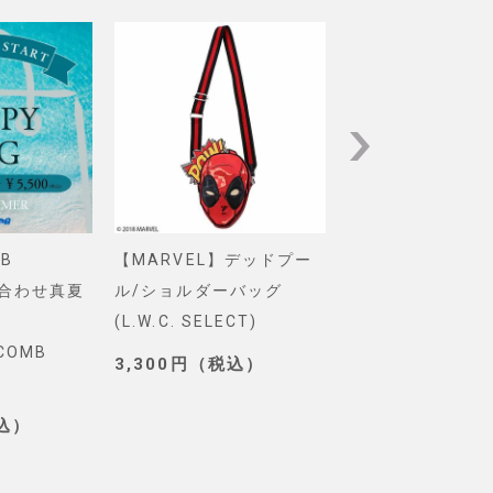
B
【MARVEL】デッドプー
【Pixar】モン
め合わせ真夏
ル/ショルダーバッグ
インク/ロゴ/ニ
(L.W.C. SELECT)
グ(PONEYCOMB
YCOMB
TOKYO)
3,300円（税込）
3,190円（税込
税込）