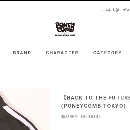
こんにちは
ゲス
RAND
CHARACTER
CATEGORY
TOPICS
BRAND
CHARACTER
CATEGORY
【BACK TO THE FU
(PONEYCOMB TOKYO)
商品番号
80430384