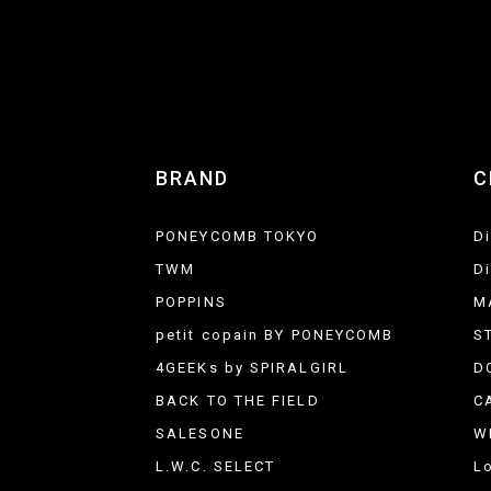
BRAND
C
PONEYCOMB TOKYO
D
TWM
D
POPPINS
M
petit copain BY PONEYCOMB
S
4GEEKs by SPIRALGIRL
D
BACK TO THE FIELD
C
SALESONE
W
L.W.C. SELECT
L