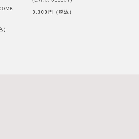
(L.W.C. SELECT)
グ(PONEYCOMB
YCOMB
TOKYO)
3,300円（税込）
3,190円（税込
税込）