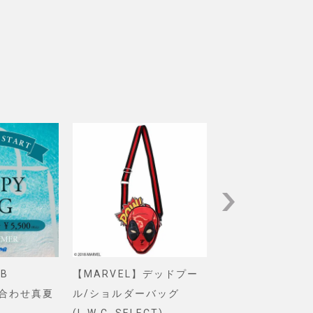
B
【MARVEL】デッドプー
【Pixar】モン
め合わせ真夏
ル/ショルダーバッグ
インク/ロゴ/ニ