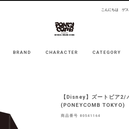
こんにちは
ゲス
RAND
CHARACTER
CATEGORY
TOPICS
BRAND
CHARACTER
CATEGORY
【Disney】ズートピア2
(PONEYCOMB TOKYO)
商品番号
80541164