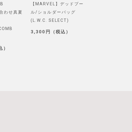
【MARVEL】デッドプー
【Pixar】モンスタ
わせ真夏
ル/ショルダーバッグ
インク/ロゴ/ニット
(L.W.C. SELECT)
グ(PONEYCOMB
MB
TOKYO)
3,300円（税込）
3,190円（税込）
）