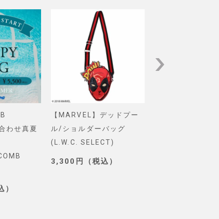
B
【MARVEL】デッドプー
【Pixar】モン
め合わせ真夏
ル/ショルダーバッグ
インク/ロゴ/ニ
(L.W.C. SELECT)
グ(PONEYCOMB
YCOMB
TOKYO)
3,300円（税込）
3,190円（税込
税込）