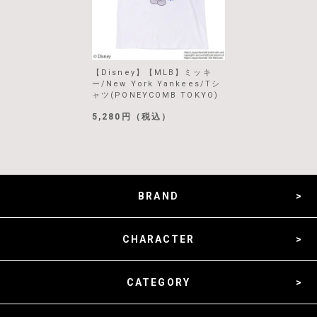
【Disney】【MLB】ミッキ
ー/New York Yankees/Tシ
ャツ(PONEYCOMB TOKYO)
5,280円（税込）
BRAND
CHARACTER
CATEGORY