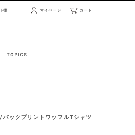
ト
様
マイページ
カート
マイページ
カート
TOPICS
ー/バックプリントワッフルTシャツ