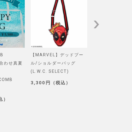
B
【MARVEL】デッドプー
【Pixar】モン
め合わせ真夏
ル/ショルダーバッグ
インク/ロゴ/ニ
(L.W.C. SELECT)
グ(PONEYCOMB
YCOMB
TOKYO)
3,300円（税込）
3,190円（税込
税込）