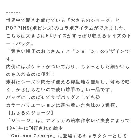
------
世界中で愛され続けている『おさるのジョージ』と
POPPINS(ポピンズ)のコラボアイテムができました。
こちらは大きさはB4サイズがすっぽり収まるサイズのト
ートバッグ。
「黄色い帽子のおじさん」と「ジョージ」のデザインで
す。
内側にはポケットがついており、ちょっとした細かいも
のを入れるのに便利！
素材はシーズン問わず使える綿生地を使用し、薄めで軽
く、かさばらないので使い勝手のよい一品です。
バッグにしのばせてサブバッグとしても◎
カラーバリエーションは落ち着いた色味の３種類。
【おさるのジョージ】
「ジョージ」は、アメリカの絵本作家レイ夫妻によって
1941年に刊行された絵本
「Curious George」に登場するキャラクターとして