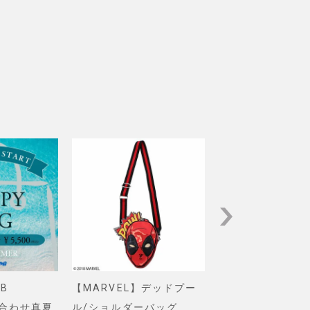
B
【MARVEL】デッドプー
【Pixar】モン
め合わせ真夏
ル/ショルダーバッグ
インク/ロゴ/ニ