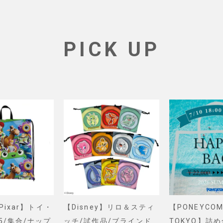
PICK UP
&Pixar】トイ・
【Disney】リロ＆スティ
【PONEYCOM
5/集合/ナップ
ッチ/試作品/ブラインド
TOKYO】詰