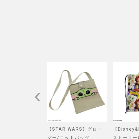
VEL】スパイダー
【STAR WARS】グロー
【Disney
ショルダーバッグ
グー/ニットバッグ
ストーリー