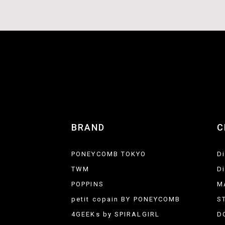
BRAND
C
PONEYCOMB TOKYO
D
TWM
D
POPPINS
M
petit copain BY PONEYCOMB
S
4GEEKs by SPIRALGIRL
D