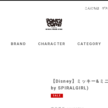
こんにちは
ゲス
RAND
CHARACTER
CATEGORY
TOPICS
BRAND
CHARACTER
CATEGORY
【Disney】ミッキー&ミ
by SPIRALGIRL)
SALE