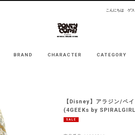
こんにちは
ゲス
RAND
CHARACTER
CATEGORY
TOPICS
BRAND
CHARACTER
CATEGORY
【Disney】アラジン/
(4GEEKs by SPIRALGIR
SALE