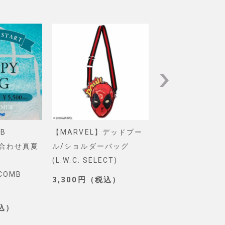
B
【MARVEL】デッドプー
【Pixar】モン
め合わせ真夏
ル/ショルダーバッグ
インク/ロゴ/ニ
(L.W.C. SELECT)
グ(PONEYCOMB
YCOMB
TOKYO)
3,300円（税込）
3,190円（税込
税込）