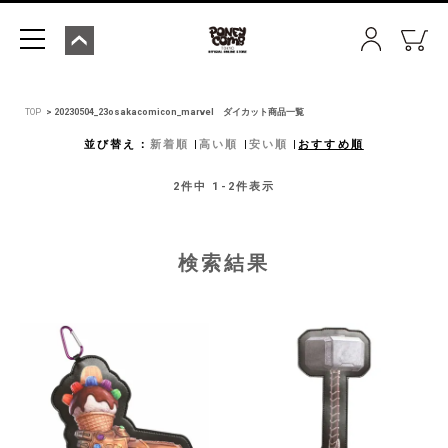
TOP
20230504_23osakacomicon_marvel ダイカット商品一覧
並び替え
新着順
高い順
安い順
おすすめ順
2
件中
1
-
2
件表示
検索結果