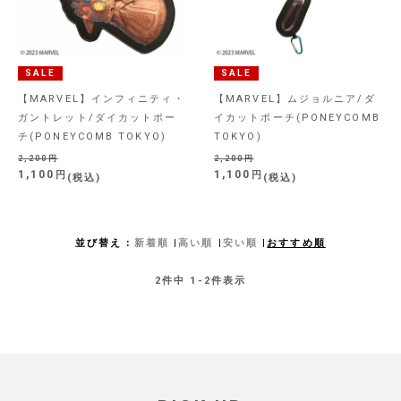
SALE
SALE
【MARVEL】インフィニティ・
【MARVEL】ムジョルニア/ダ
ガントレット/ダイカットポー
イカットポーチ(PONEYCOMB
チ(PONEYCOMB TOKYO)
TOKYO)
2,200
2,200
1,100
1,100
税込
税込
並び替え
新着順
高い順
安い順
おすすめ順
2
件中
1
-
2
件表示