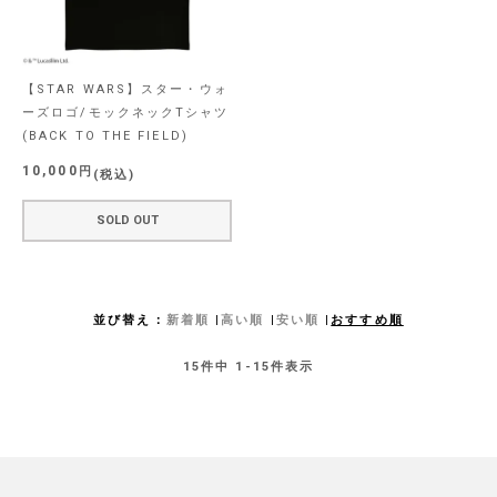
【STAR WARS】スター・ウォ
ーズロゴ/モックネックTシャツ
(BACK TO THE FIELD)
10,000
税込
SOLD OUT
並び替え
新着順
高い順
安い順
おすすめ順
15
件中
1
-
15
件表示