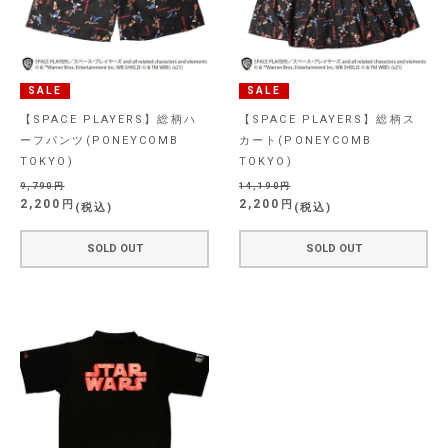
SALE
SALE
【SPACE PLAYERS】総柄ハ
【SPACE PLAYERS】総柄ス
ーフパンツ(PONEYCOMB
カート(PONEYCOMB
TOKYO)
TOKYO)
9,790
14,190
2,200
2,200
税込
税込
SOLD OUT
SOLD OUT