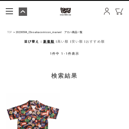
TOP
20230504_23osakacomicon_marvel アロハ商品一覧
並び替え
新着順
高い順
安い順
おすすめ順
1
件中
1
-
1
件表示
検索結果