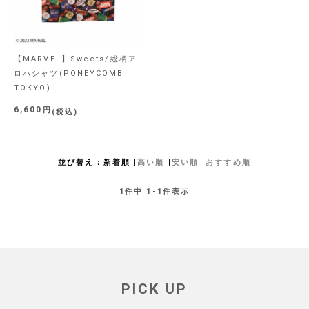
【MARVEL】Sweets/総柄ア
ロハシャツ(PONEYCOMB
TOKYO)
6,600
税込
並び替え
新着順
高い順
安い順
おすすめ順
1
件中
1
-
1
件表示
PICK UP