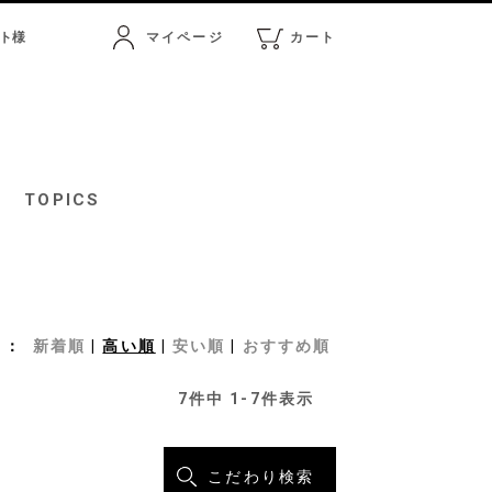
ト
様
マイページ
カート
マイページ
カート
TOPICS
新着順
高い順
安い順
おすすめ順
7
件中
1
-
7
件表示
こだわり検索