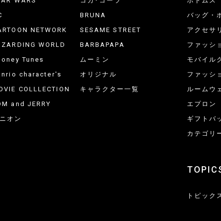
TAR WARS
コカ･コーラ
ボトムス
C
BRUNA
バッグ・
ARTOON NETWORK
SESAME STREET
アクセサ
IZARDING WORLD
BARBAPAPA
ファッシ
ooney Tunes
ムーミン
モバイル
nrio character's
オリジナル
ファッシ
OVIE COLLLECTION
キャラクター一覧
ルームウ
OM and JERRY
エプロン
ニオン
ギフトバ
カテゴリ
TOPIC
トピック