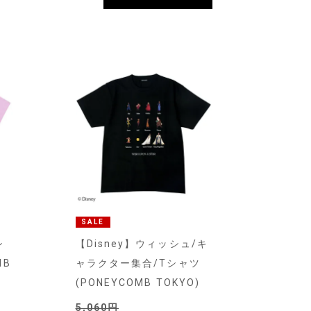
SALE
シ
【Disney】ウィッシュ/キ
MB
ャラクター集合/Tシャツ
(PONEYCOMB TOKYO)
5,060