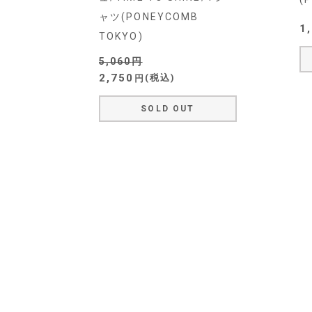
ャツ(PONEYCOMB
1
TOKYO)
5,060
2,750
税込
SOLD OUT