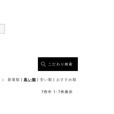
こだわり検索
新着順
高い順
安い順
おすすめ順
7
件中
1
-
7
件表示