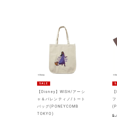
SALE
S
【Disney】WISH/アーシ
【
ャ＆バレンティノ/トート
フ
バッグ(PONEYCOMB
(
TOKYO)
5