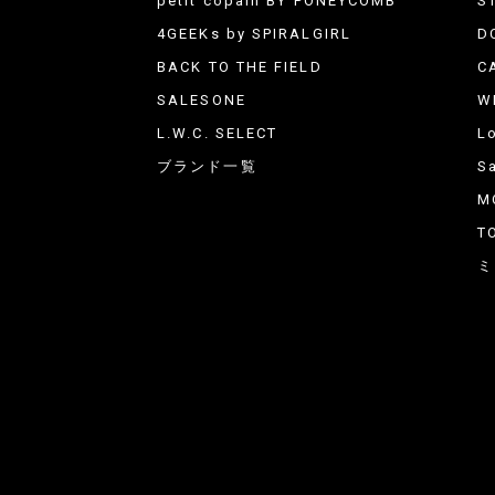
petit copain BY PONEYCOMB
S
4GEEKs by SPIRALGIRL
D
BACK TO THE FIELD
C
SALESONE
W
L.W.C. SELECT
L
ブランド一覧
Sa
M
T
ミ