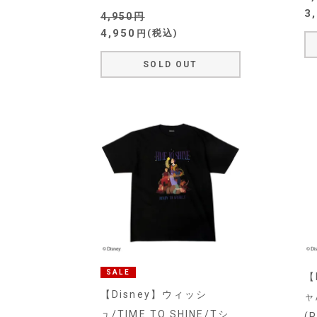
3
4,950
4,950
税込
SOLD OUT
SALE
【
【Disney】ウィッシ
ャ
ュ/TIME TO SHINE/Tシ
(