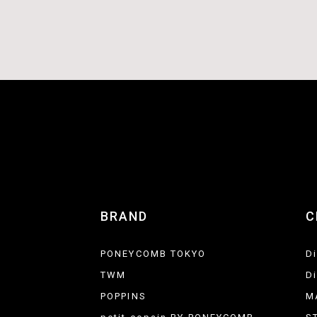
BRAND
C
PONEYCOMB TOKYO
D
TWM
D
POPPINS
M