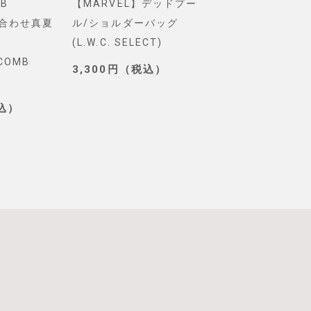
B
【MARVEL】デッドプー
【Pixar】モン
め合わせ真夏
ル/ショルダーバッグ
インク/ロゴ/ニ
(L.W.C. SELECT)
グ(PONEYCOMB
YCOMB
TOKYO)
3,300円（税込）
3,190円（税込
税込）