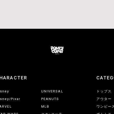
HARACTER
CATEG
isney
UNIVERSAL
トップス
isney/Pixar
PEANUTS
アウター
ARVEL
MLB
ワンピー