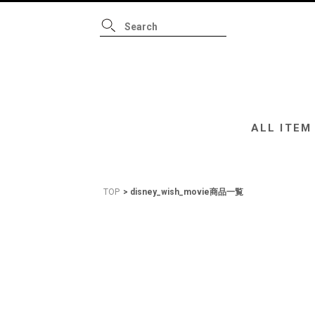
ALL ITEM
B
ALL ITEM
TOP
disney_wish_movie商品一覧