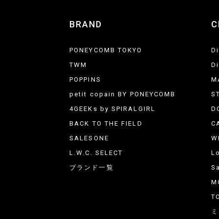
BRAND
C
PONEYCOMB TOKYO
D
TWM
D
POPPINS
M
petit copain BY PONEYCOMB
S
4GEEKs by SPIRALGIRL
D
BACK TO THE FIELD
C
SALESONE
W
L.W.C. SELECT
L
ブランド一覧
Sa
M
T
ミ