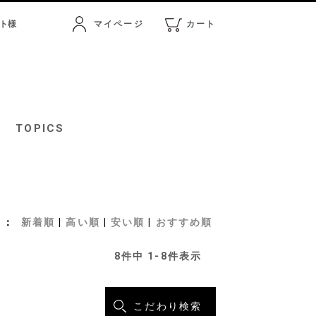
ト
様
マイページ
カート
マイページ
カート
TOPICS
新着順
高い順
安い順
おすすめ順
8
件中
1
-
8
件表示
こだわり検索