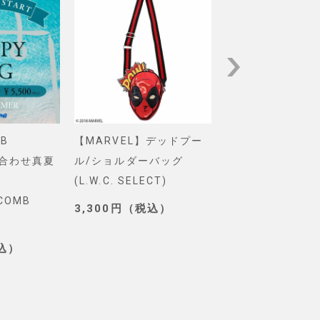
B
【MARVEL】デッドプー
【Pixar】モン
め合わせ真夏
ル/ショルダーバッグ
インク/ロゴ/ニ
(L.W.C. SELECT)
グ(PONEYCOMB
YCOMB
TOKYO)
3,300円（税込）
3,190円（税込
税込）