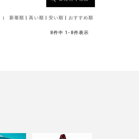
新着順
高い順
安い順
おすすめ順
8
件中
1
-
8
件表示