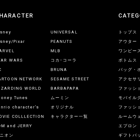
HARACTER
CATEG
isney
UNIVERSAL
トップス
isney/Pixar
PEANUTS
アウター
ARVEL
MLB
ワンピー
TAR WARS
コカ･コーラ
ボトムス
C
BRUNA
バッグ・
ARTOON NETWORK
SESAME STREET
アクセサ
IZARDING WORLD
BARBAPAPA
ファッシ
ooney Tunes
ムーミン
モバイル
nrio character's
オリジナル
ファッシ
OVIE COLLLECTION
キャラクター一覧
ルームウ
OM and JERRY
エプロン
ニオン
ギフトバ