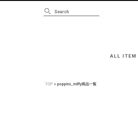
ALL ITEM
B
ALL ITEM
TOP
poppins_miffy商品一覧