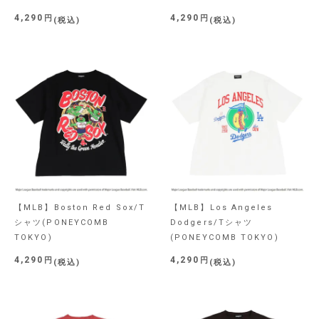
4,290
4,290
税込
税込
【MLB】Boston Red Sox/T
【MLB】Los Angeles
シャツ(PONEYCOMB
Dodgers/Tシャツ
TOKYO)
(PONEYCOMB TOKYO)
4,290
4,290
税込
税込