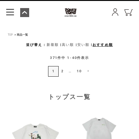
TOP
商品一覧
並び替え
新着順
高い順
安い順
おすすめ順
371
件中
1
-
40
件表示
1
2
…
10
トップス一覧