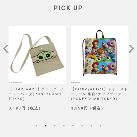
PICK UP
RS】グローグー/
【Disney&Pixar】トイ・スト
【Disney】リロ＆
ONEYCOMB
ーリー5/集合/ナップザック
試作品/ブラインド巾
(PONEYCOMB TOKYO)
(PONEYCOMB TOK
税込）
3,850円（税込）
1,320円（税込）