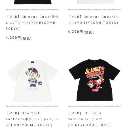
【MLB】Chicago Cubs/歴代
【MLB】Chicago Cubs/Tシ
ロゴ/Tシャツ(PONEYCOMB
ャツ(PONEYCOMB TOKYO)
TOKYO)
4,290
税込
4,290
税込
【MLB】New York
【MLB】St. Louis
Yankees/ボブルヘッド/Tシャ
Cardinals/Tシャツ
ツ(PONEYCOMB TOKYO)
(PONEYCOMB TOKYO)