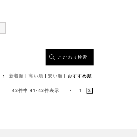
こだわり検索
新着順
高い順
安い順
おすすめ順
43
件中
41
-
43
件表示
1
2