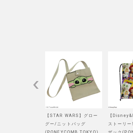
VEL】スパイダー
【STAR WARS】グロー
【Disney
ショルダーバッグ
グー/ニットバッグ
ストーリー
. SELECT)
(PONEYCOMB TOKYO)
ザック(PO