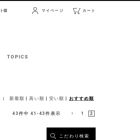
ト
様
マイページ
カート
マイページ
カート
TOPICS
新着順
高い順
安い順
おすすめ順
43
件中
41
-
43
件表示
1
2
こだわり検索