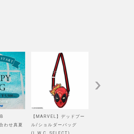
B
【MARVEL】デッドプー
【Pixar】モン
め合わせ真夏
ル/ショルダーバッグ
インク/ロゴ/ニ
(L.W.C. SELECT)
グ(PONEYCOMB