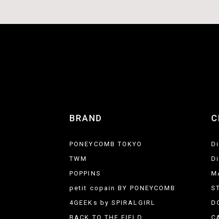
BRAND
C
PONEYCOMB TOKYO
D
TWM
D
POPPINS
M
petit copain BY PONEYCOMB
S
4GEEKs by SPIRALGIRL
D
BACK TO THE FIELD
C