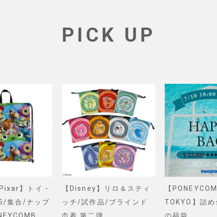
PICK UP
&Pixar】トイ・
【Disney】リロ＆スティ
【PONEYCOM
5/集合/ナップ
ッチ/試作品/ブラインド
TOKYO】詰
NEYCOMB
巾着 第二弾
の福袋