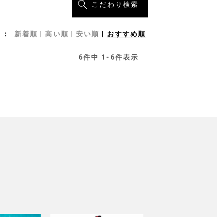
こだわり検索
新着順
高い順
安い順
おすすめ順
6
件中
1
-
6
件表示