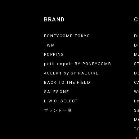
BRAND
C
PONEYCOMB TOKYO
D
TWM
D
POPPINS
M
petit copain BY PONEYCOMB
S
4GEEKs by SPIRALGIRL
D
BACK TO THE FIELD
C
SALESONE
W
L.W.C. SELECT
L
ブランド一覧
Sa
M
T
ミ