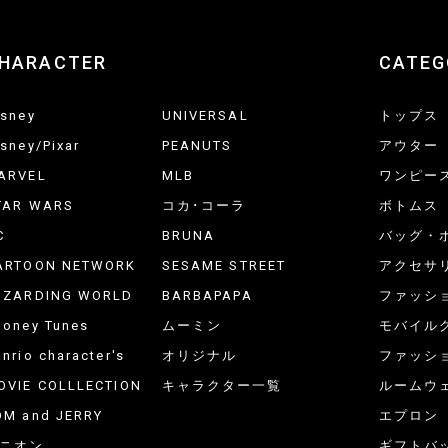
HARACTER
CATEG
isney
UNIVERSAL
トップス
isney/Pixar
PEANUTS
アウター
ARVEL
MLB
ワンピー
TAR WARS
コカ･コーラ
ボトムス
C
BRUNA
バッグ・
ARTOON NETWORK
SESAME STREET
アクセサ
IZARDING WORLD
BARBAPAPA
ファッシ
ooney Tunes
ムーミン
モバイル
nrio character's
オリジナル
ファッシ
OVIE COLLLECTION
キャラクター一覧
ルームウ
OM and JERRY
エプロン
ニオン
ギフトバ