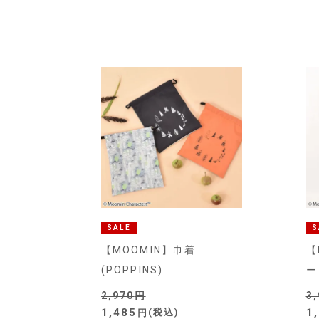
SALE
S
【MOOMIN】巾着
【
(POPPINS)
ー
2,970
3
1,485
1
税込