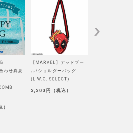
B
【MARVEL】デッドプー
【Pixar】モン
め合わせ真夏
ル/ショルダーバッグ
インク/ロゴ/ニ
(L.W.C. SELECT)
グ(PONEYCOMB
YCOMB
TOKYO)
3,300円（税込）
3,190円（税込
税込）