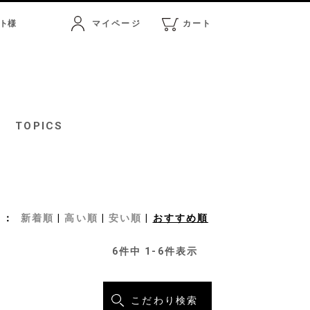
ト
様
マイページ
カート
マイページ
カート
TOPICS
新着順
高い順
安い順
おすすめ順
6
件中
1
-
6
件表示
こだわり検索